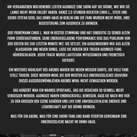
Am vergangenen Wochenende legten AGONOIZE eine Show auf die Bühne, wie wir sie
lange nicht mehr erlebt haben. Ganze 2,5 Stunden rockten Chris L., Steve und
Georg Stefan Seidl das ORWO-Haus in Berlin und die Fans wurden nicht müde, ihre
Begeisterung zum Ausdruck zu bringen.
Der Frontmann Chris L. war in bester Stimmung und hat eindeutig zu seiner alten
Form zurückgefunden. Seine energiegeladene Performance riss das Publikum von
der ersten bis zur letzten Minute mit. Die Setlist, ein ausgewogener Mix aus alten
Klassikern und neuen Songs, ließ die Herzen der treuen Agonoize-Fans
höherschlagen. Jeder Track wurde lautstark mitgesungen und frenetisch
gefeiert.
Ein weiteres Highlight des Abends waren die neuen weißen Shirts, die viele Fans
stolz trugen. Diese werden wohl bei den meisten als unvergessliches Souvenir
dieses außergewöhnlichen Abends wohl nicht gewaschen werden.
Das Konzert war ein wahres Spektakel, das die Besucher so schnell nicht
vergessen werden. AGONOIZE haben eindrucksvoll bewiesen, dass sie nach wie vor
zu den Großen der Szene gehören und live eine unvergleichliche Energie und
Leidenschaft auf die Bühne bringen.
Was für ein Abend, was für eine Show! Fans und Band feierten gemeinsam eine
unvergessliche Nacht im ORWO-Haus.